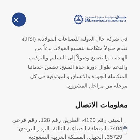
الرئيسية
في شركة جال الدولية للصناعات الفولاذية (JISI)،
نقدم حلولاً متكاملة لتصنيع الفولاذ، بدءاً من
l Fabrication
الهندسة والتصنيع وصولاً إلى التسليم والتركيب
والدعم طوال دورة حياة المنتج. تضمن خدماتنا
المتكاملة الجودة والاتساق والموثوقية في كل
الرئيسية
منتجات
Structural Steel Fabrication
مرحلة من مراحل المشروع.
معلومات الاتصال
المبنى رقم 4120، الطريق رقم 128، رقم فرعي
7404، المنطقة الصناعية الثالثة، الرمز البريدي:
35729، الجبيل، المملكة العربية السعودية