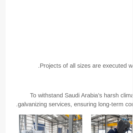
Projects of all sizes are executed wi
To withstand Saudi Arabia’s harsh clim
galvanizing services, ensuring long-term cor