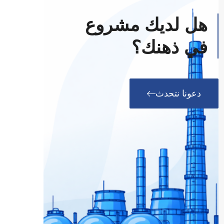
هل لديك مشروع
في ذهنك؟
دعونا نتحدث