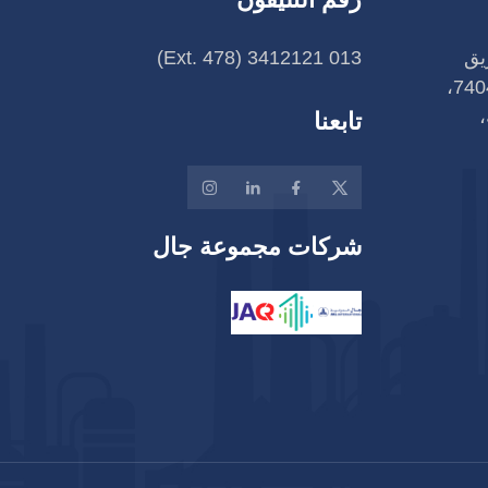
 الطريق
013 3412121 (Ext. 478)
رقم 128، رقم فرعي 7404،
،
تابعنا
شركات مجموعة جال