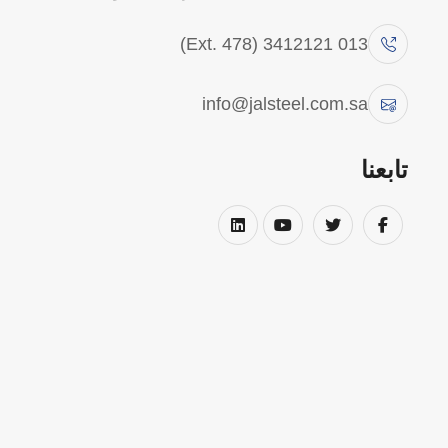
013 3412121 (Ext. 478)
info@jalsteel.com.sa
al Steel Fabrication
تابعنا
Engineering & Design Optimization
ents to optimize designs for strength,
 compliance with project specifications
and international standards.
Advanced Fabrication Capability
CNC machinery for precision cutting,
drilling, and welding. We fabricate: