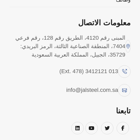
معلومات الاتصال
Quality Policy
المبنى رقم 4120، الطريق رقم 128، رقم فرعي
At JAL Steel , quality is a core business
7404، المنطقة الصناعية الثالثة، الرمز البريدي:
commitment. We are dedicated to delivering
35729، الجبيل، المملكة العربية السعودية
products, services, and solutions that
consistently meet customer, statutory, and
013 3412121 (Ext. 478)
applicable requirements. Through disciplined
execution, strong teamwork, and continual
info@jalsteel.com.sa
improvement, we aim to exceed expectations in
quality, reliability, delivery, and performance.
تابعنا